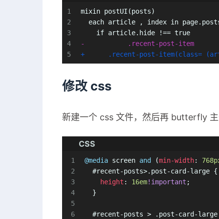
1
mixin postUI(posts)
2
  each article , index in page.post
3
    if article.hide !== true
4
-	    .recent-post-item
5
+      .recent-post-item(class= (ar
修改 css
新建一个 css 文件，然后再 butterfly 主
CSS
1
@media
 screen 
and
 (
min-width
: 
768p
2
#recent-posts
>
.post-card-large
 {
3
height
: 
16em
!important
;
4
  }
5
6
#recent-posts
 > 
.post-card-large