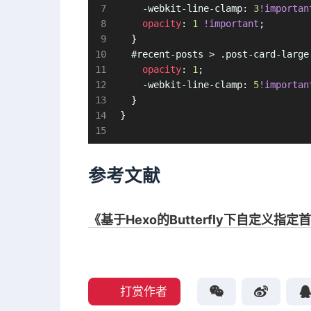
7
    -webkit-
line
-clamp: 
3
!importan
8
opacity
: 
1
!important
;
9
  }
10
#recent-posts
 > 
.post-card-large
11
opacity
: 
1
;
12
    -webkit-
line
-clamp: 
5
!importan
13
  }
14
}
15
参考文献
《基于Hexo的Butterfly下自定义指定
打赏作者