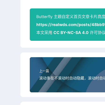
Butterfly 主题自定义首页文章卡片高
https://realwds.com/posts/48bb9
本文采用
CC BY-NC-SA 4.0
许可协
上一篇