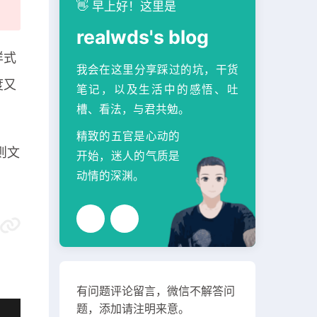
👋 早上好！这里是
realwds's blog
样式
我会在这里分享踩过的坑，干货
度又
笔记，以及生活中的感悟、吐
槽、看法，与君共勉。
精致的五官是心动的
则文
开始，迷人的气质是
动情的深渊。
有问题评论留言，微信不解答问
题，添加请注明来意。