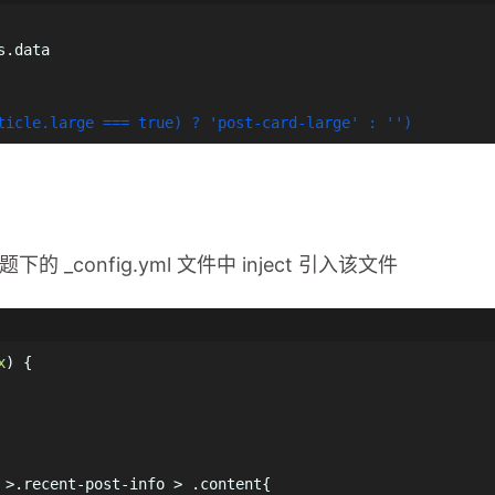
s.data
ticle.large === true) ? 'post-card-large' : '')
题下的 _config.yml 文件中 inject 引入该文件
x
) {
 >
.recent-post-info
 > 
.content
{