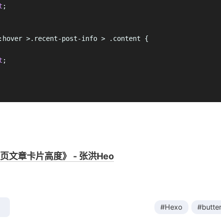
t
;
:hover
 >
.recent-post-info
 > 
.content
 {
t
;
首页文章卡片高度》 - 张洪Heo
#Hexo
#butter